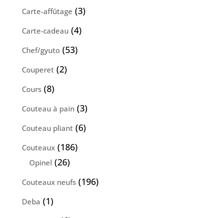
produits
3
3
Carte-affûtage
produits
4
4
Carte-cadeau
produits
53
53
Chef/gyuto
produits
2
2
Couperet
produits
8
8
Cours
produits
3
3
Couteau à pain
produits
6
6
Couteau pliant
produits
186
186
Couteaux
produits
26
26
Opinel
produits
196
196
Couteaux neufs
produits
1
1
Deba
produit