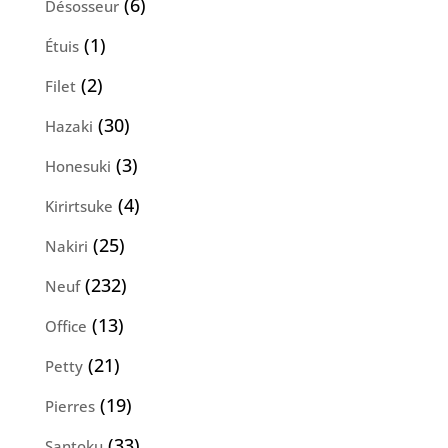
6
6
Désosseur
produits
1
1
Étuis
produit
2
2
Filet
produits
30
30
Hazaki
produits
3
3
Honesuki
produits
4
4
Kirirtsuke
produits
25
25
Nakiri
produits
232
232
Neuf
produits
13
13
Office
produits
21
21
Petty
produits
19
19
Pierres
produits
33
33
Santoku