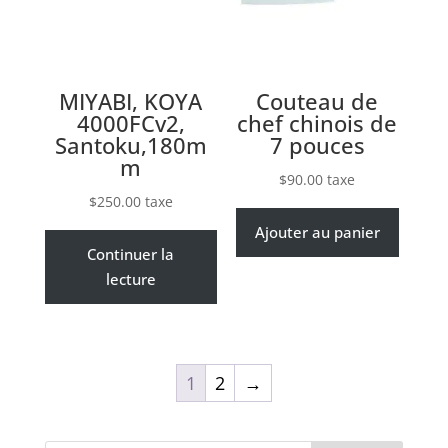
MIYABI, KOYA
Couteau de
4000FCv2,
chef chinois de
Santoku,180m
7 pouces
m
$
90.00
taxe
$
250.00
taxe
Ajouter au panier
Continuer la
lecture
1
2
→