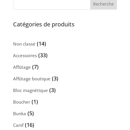
Recherche
Catégories de produits
14
14
Non classé
produits
33
33
Accessoires
produits
7
7
Affûtage
produits
3
3
Affûtage boutique
produits
3
3
Bloc magnétique
produits
1
1
Boucher
produit
5
5
Bunka
produits
16
16
Canif