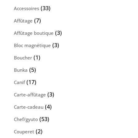
produits
33
33
Accessoires
produits
7
7
Affûtage
produits
3
3
Affûtage boutique
produits
3
3
Bloc magnétique
produits
1
1
Boucher
produit
5
5
Bunka
produits
17
17
Canif
produits
3
3
Carte-affûtage
produits
4
4
Carte-cadeau
produits
53
53
Chef/gyuto
produits
2
2
Couperet