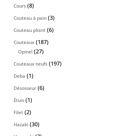
produits
8
8
Cours
produits
3
3
Couteau à pain
produits
6
6
Couteau pliant
produits
187
187
Couteaux
produits
27
27
Opinel
produits
197
197
Couteaux neufs
produits
1
1
Deba
produit
6
6
Désosseur
produits
1
1
Étuis
produit
2
2
Filet
produits
30
30
Hazaki
produits