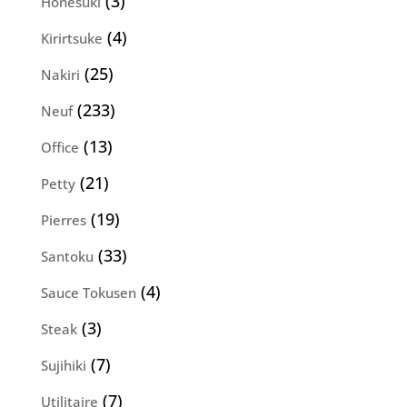
3
3
Honesuki
produits
4
4
Kirirtsuke
produits
25
25
Nakiri
produits
233
233
Neuf
produits
13
13
Office
produits
21
21
Petty
produits
19
19
Pierres
produits
33
33
Santoku
produits
4
4
Sauce Tokusen
produits
3
3
Steak
produits
7
7
Sujihiki
produits
7
7
Utilitaire