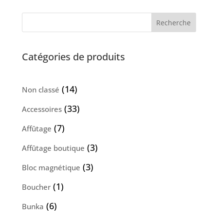
Recherche
Catégories de produits
14
14
Non classé
produits
33
33
Accessoires
produits
7
7
Affûtage
produits
3
3
Affûtage boutique
produits
3
3
Bloc magnétique
produits
1
1
Boucher
produit
6
6
Bunka