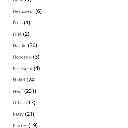
produit
6
6
Désosseur
produits
1
1
Étuis
produit
2
2
Filet
produits
30
30
Hazaki
produits
3
3
Honesuki
produits
4
4
Kirirtsuke
produits
24
24
Nakiri
produits
231
231
Neuf
produits
13
13
Office
produits
21
21
Petty
produits
19
19
Pierres