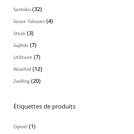
produits
32
32
Santoku
produits
4
4
Sauce Tokusen
produits
3
3
Steak
produits
7
7
Sujihiki
produits
7
7
Utilitaire
produits
12
12
Wusthof
produits
20
20
Zwilling
produits
Étiquettes de produits
(1)
Opinel