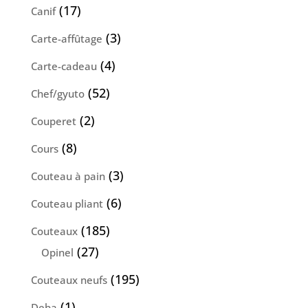
produits
17
17
Canif
produits
3
3
Carte-affûtage
produits
4
4
Carte-cadeau
produits
52
52
Chef/gyuto
produits
2
2
Couperet
produits
8
8
Cours
produits
3
3
Couteau à pain
produits
6
6
Couteau pliant
produits
185
185
Couteaux
produits
27
27
Opinel
produits
195
195
Couteaux neufs
produits
1
1
Deba