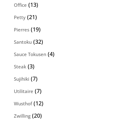
produits
13
13
Office
produits
21
21
Petty
produits
19
19
Pierres
produits
32
32
Santoku
produits
4
4
Sauce Tokusen
produits
3
3
Steak
produits
7
7
Sujihiki
produits
7
7
Utilitaire
produits
12
12
Wusthof
produits
20
20
Zwilling
produits