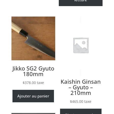
Jikko SG2 Gyuto
180mm
Kaishin Ginsan
$
378.00
taxe
– Gyuto –
210mm
Ajouter au panier
$
465.00
taxe