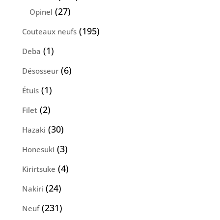
produits
27
27
Opinel
produits
195
195
Couteaux neufs
produits
1
1
Deba
produit
6
6
Désosseur
produits
1
1
Étuis
produit
2
2
Filet
produits
30
30
Hazaki
produits
3
3
Honesuki
produits
4
4
Kirirtsuke
produits
24
24
Nakiri
produits
231
231
Neuf