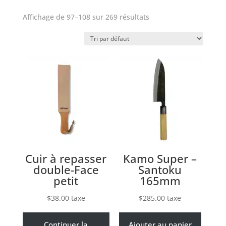
Affichage de 97–108 sur 269 résultats
Cuir à repasser
Kamo Super –
double-Face
Santoku
petit
165mm
$
38.00
taxe
$
285.00
taxe
Continuer la
Ajouter au panier