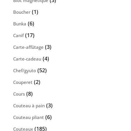
Bloc magnétique
produits
1
1
Boucher
produit
6
6
Bunka
produits
17
17
Canif
produits
3
3
Carte-affûtage
produits
4
4
Carte-cadeau
produits
52
52
Chef/gyuto
produits
2
2
Couperet
produits
8
8
Cours
produits
3
3
Couteau à pain
produits
6
6
Couteau pliant
produits
185
185
Couteaux