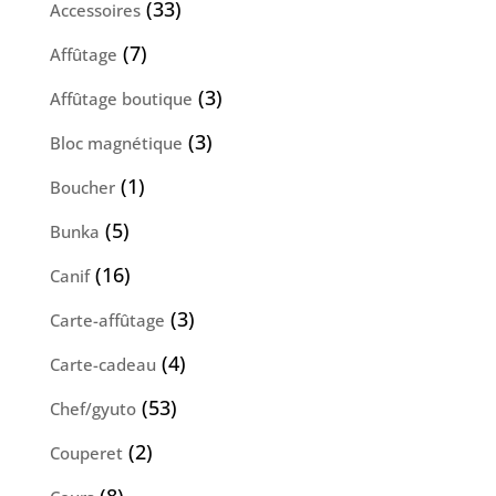
33
33
Accessoires
produits
7
7
Affûtage
produits
3
3
Affûtage boutique
produits
3
3
Bloc magnétique
produits
1
1
Boucher
produit
5
5
Bunka
produits
16
16
Canif
produits
3
3
Carte-affûtage
produits
4
4
Carte-cadeau
produits
53
53
Chef/gyuto
produits
2
2
Couperet
produits
8
8