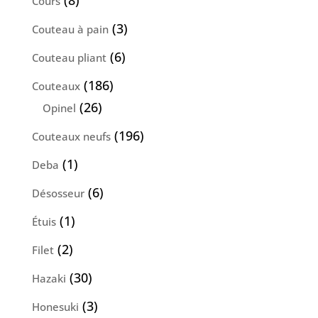
Cours
produits
3
3
Couteau à pain
produits
6
6
Couteau pliant
produits
186
186
Couteaux
produits
26
26
Opinel
produits
196
196
Couteaux neufs
produits
1
1
Deba
produit
6
6
Désosseur
produits
1
1
Étuis
produit
2
2
Filet
produits
30
30
Hazaki
produits
3
3
Honesuki