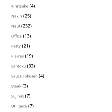
produits
4
4
Kirirtsuke
produits
25
25
Nakiri
produits
232
232
Neuf
produits
13
13
Office
produits
21
21
Petty
produits
19
19
Pierres
produits
33
33
Santoku
produits
4
4
Sauce Tokusen
produits
3
3
Steak
produits
7
7
Sujihiki
produits
7
7
Utilitaire