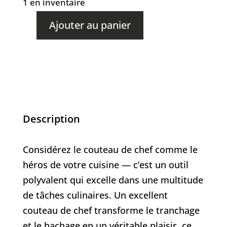
1 en inventaire
Ajouter au panier
quantité
de
Chef
classique
21
cm
Description
|
8
Considérez le couteau de chef comme le
romarin
héros de votre cuisine — c’est un outil
polyvalent qui excelle dans une multitude
de tâches culinaires. Un excellent
couteau de chef transforme le tranchage
et le hachage en un véritable plaisir, ce