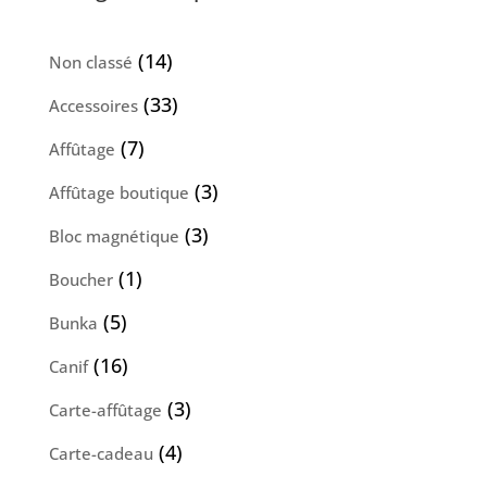
14
14
Non classé
produits
33
33
Accessoires
produits
7
7
Affûtage
produits
3
3
Affûtage boutique
produits
3
3
Bloc magnétique
produits
1
1
Boucher
produit
5
5
Bunka
produits
16
16
Canif
produits
3
3
Carte-affûtage
produits
4
4
Carte-cadeau
produits