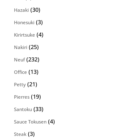
produits
30
30
Hazaki
produits
3
3
Honesuki
produits
4
4
Kirirtsuke
produits
25
25
Nakiri
produits
232
232
Neuf
produits
13
13
Office
produits
21
21
Petty
produits
19
19
Pierres
produits
33
33
Santoku
produits
4
4
Sauce Tokusen
produits
3
3
Steak