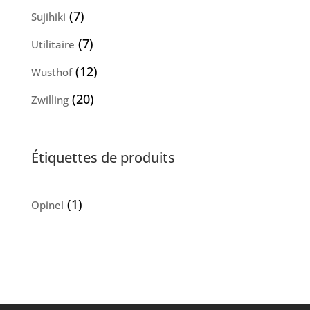
produits
7
7
Sujihiki
produits
7
7
Utilitaire
produits
12
12
Wusthof
produits
20
20
Zwilling
produits
Étiquettes de produits
(1)
Opinel