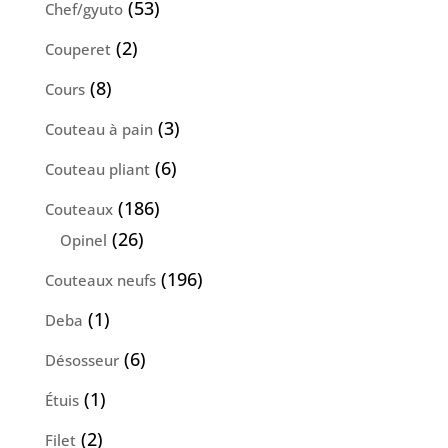
53
53
Chef/gyuto
produits
2
2
Couperet
produits
8
8
Cours
produits
3
3
Couteau à pain
produits
6
6
Couteau pliant
produits
186
186
Couteaux
produits
26
26
Opinel
produits
196
196
Couteaux neufs
produits
1
1
Deba
produit
6
6
Désosseur
produits
1
1
Étuis
produit
2
2
Filet