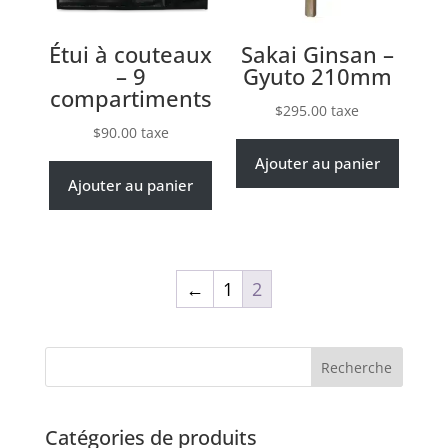
Étui à couteaux
Sakai Ginsan –
– 9
Gyuto 210mm
compartiments
$
295.00
taxe
$
90.00
taxe
Ajouter au panier
Ajouter au panier
←
1
2
Recherche
Catégories de produits