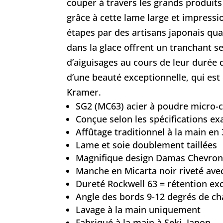
couper à travers les grands produits
grâce à cette lame large et impressi
étapes par des artisans japonais qu
dans la glace offrent un tranchant s
d’aiguisages au cours de leur durée
d’une beauté exceptionnelle, qui es
Kramer.
SG2 (MC63) acier à poudre micro-
Conçue selon les spécifications e
Affûtage traditionnel à la main e
Lame et soie doublement taillées
Magnifique design Damas Chevron
Manche en Micarta noir riveté ave
Dureté Rockwell 63 = rétention ex
Angle des bords 9-12 degrés de c
Lavage à la main uniquement
Fabriqué à la main à Seki, Japon