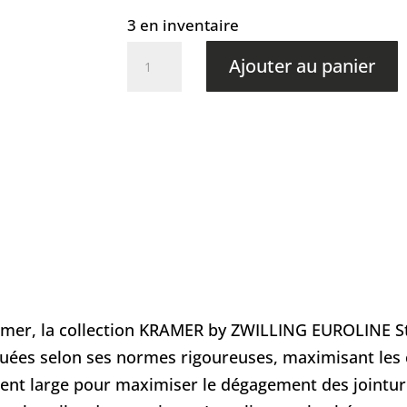
3 en inventaire
quantité
Ajouter au panier
de
ZWILLING
KRAMER
3,5
pouces
amer, la collection KRAMER by ZWILLING EUROLINE S
ées selon ses normes rigoureuses, maximisant les cour
nt large pour maximiser le dégagement des jointur