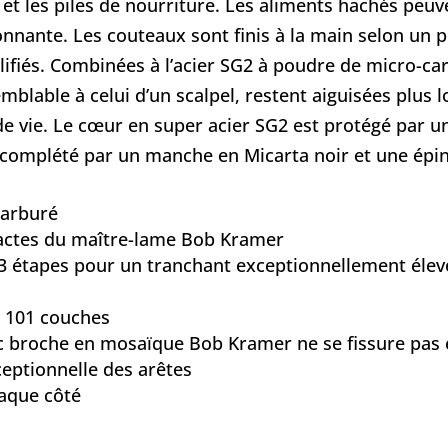
 et les piles de nourriture. Les aliments hachés peu
onnante. Les couteaux sont finis à la main selon un p
alifiés. Combinées à l’acier SG2 à poudre de micro-
emblable à celui d’un scalpel, restent aiguisées plu
 de vie. Le cœur en super acier SG2 est protégé par
t complété par un manche en Micarta noir et une ép
carburé
xactes du maître-lame Bob Kramer
n 3 étapes pour un tranchant exceptionnellement élev
 101 couches
c broche en mosaïque Bob Kramer ne se fissure pas e
ceptionnelle des arêtes
haque côté