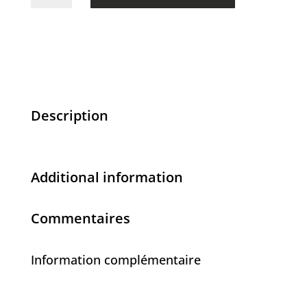
de
Usagé
-
88.00$
Description
Additional information
Commentaires
Information complémentaire