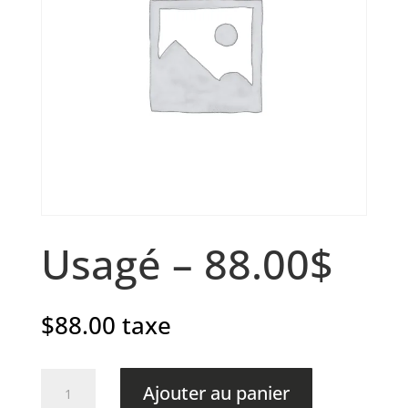
Usagé – 88.00$
$
88.00
taxe
quantité
Ajouter au panier