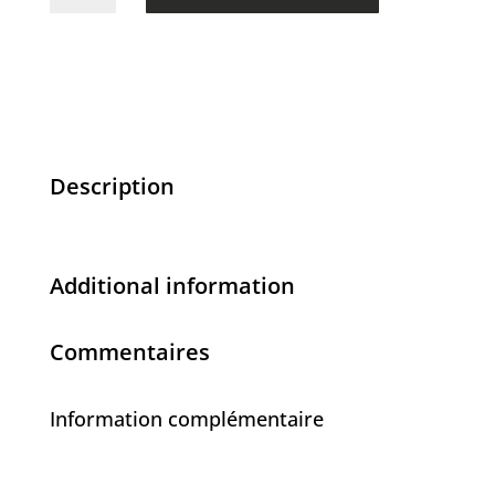
de
Usagé
-
72.00$
Description
Additional information
Commentaires
Information complémentaire