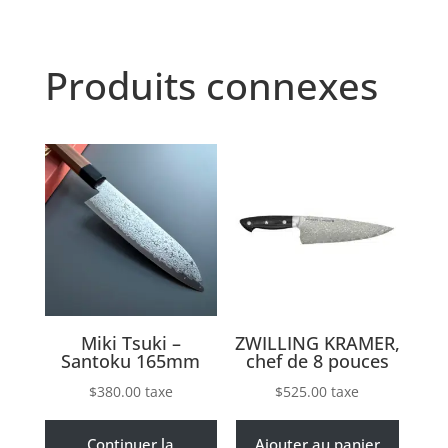
Produits connexes
Miki Tsuki –
ZWILLING KRAMER,
Santoku 165mm
chef de 8 pouces
$
380.00
taxe
$
525.00
taxe
Continuer la
Ajouter au panier