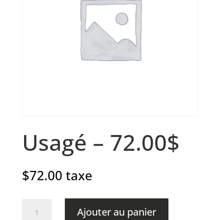
Usagé – 72.00$
$
72.00
taxe
quantité
Ajouter au panier