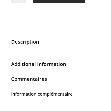
de
Usagé
-
45.00$
Description
Additional information
Commentaires
Information complémentaire