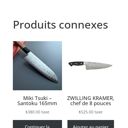
Produits connexes
Miki Tsuki –
ZWILLING KRAMER,
Santoku 165mm
chef de 8 pouces
$
380.00
taxe
$
525.00
taxe
Continuer la
Ajouter au panier