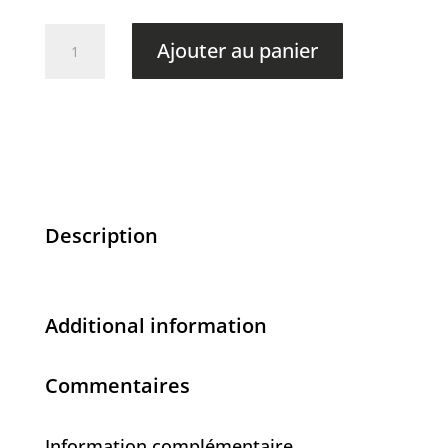
quantité
Ajouter au panier
de
Usagé
-
173.00$
Description
Additional information
Commentaires
Information complémentaire