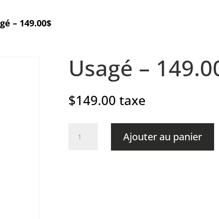
gé – 149.00$
Usagé – 149.0
$
149.00
taxe
quantité
Ajouter au panier
de
Usagé
-
149.00$