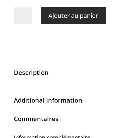
quantité
Ajouter au panier
de
Usagé
-
105.00$
Description
Additional information
Commentaires
Information complémentaire