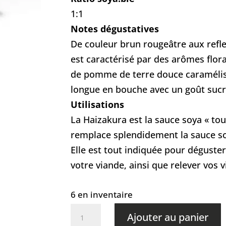
1:1
Notes dégustatives
De couleur brun rougeâtre aux reflet
est caractérisé par des arômes flora
de pomme de terre douce caramélisé
longue en bouche avec un goût suc
Utilisations
La Haizakura est la sauce soya « tou
remplace splendidement la sauce so
Elle est tout indiquée pour déguste
votre viande, ainsi que relever vos v
6 en inventaire
quantité
Ajouter au panier
de