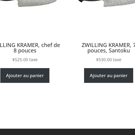
LLING KRAMER, chef de
ZWILLING KRAMER, 
8 pouces
pouces, Santoku
$
525.00
taxe
$
530.00
taxe
Ajouter au panier
Ajouter au panier