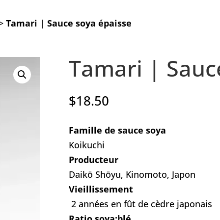
>
Tamari | Sauce soya épaisse
Tamari | Sauc
$
18.50
Famille de sauce soya
Koikuchi
Producteur
Daikō Shōyu, Kinomoto, Japon
Vieillissement
2 années en fût de cèdre japonais
Ratio soya:blé