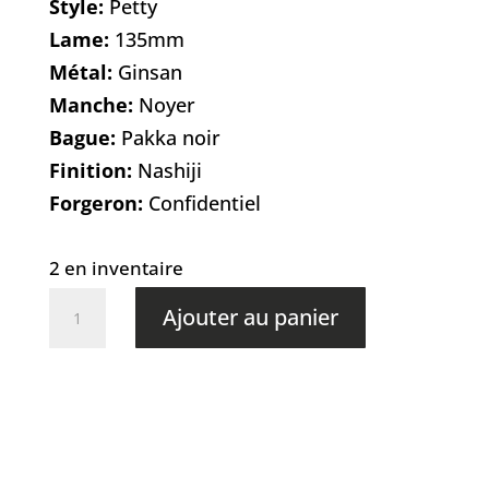
Style:
Petty
Lame:
135mm
Métal:
Ginsan
Manche:
Noyer
Bague:
Pakka noir
Finition:
Nashiji
Forgeron:
Confidentiel
2 en inventaire
quantité
Ajouter au panier
de
Sakai
Ginsan
-
Petty