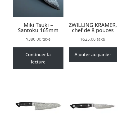
Miki Tsuki –
ZWILLING KRAMER,
Santoku 165mm
chef de 8 pouces
$
380.00
taxe
$
525.00
taxe
Continuer la
Ajouter au panier
lecture