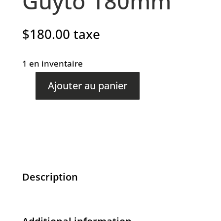
Guyto 180mm
$
180.00
taxe
1 en inventaire
Ajouter au panier
quantité
de
ROKUSHIRO
-
Guyto
180mm
Description