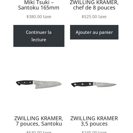
Miki Tsuki –
ZWILLING KRAMER,
Santoku 165mm
chef de 8 pouces
$
380.00
taxe
$
525.00
taxe
Continuer la
Ajouter au panier
lecture
ZWILLING KRAMER,
ZWILLING KRAMER
7 pouces, Santoku
3,5 pouces
$
530.00
taxe
$
240.00
taxe