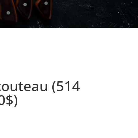
couteau (514
0$)