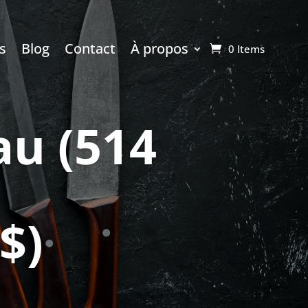
s
Blog
Contact
À propos
0 Items
au (514
$)