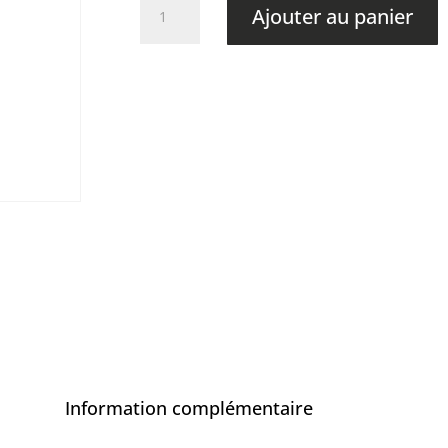
quantité
Ajouter au panier
de
Panier
#7
-
1
couteau
(514
000-
0000)
(0,00$)
Information complémentaire