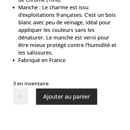
Manche : Le charme est issu
d’exploitations françaises. C’est un bois
blanc avec peu de veinage, idéal pour
appliquer les couleurs sans les
dénaturer. Le manche est verni pour
être mieux protégé contre l’humidité et
les salissures.
Fabriqué en France
3 en inventaire
quantité
Ajouter au panier
de
Opinel
-
couteau