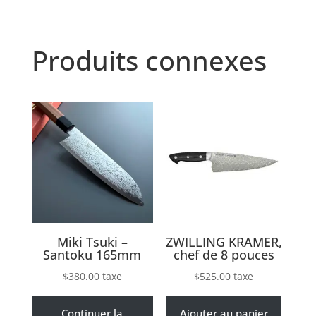
Produits connexes
Miki Tsuki –
ZWILLING KRAMER,
Santoku 165mm
chef de 8 pouces
$
380.00
taxe
$
525.00
taxe
Continuer la
Ajouter au panier