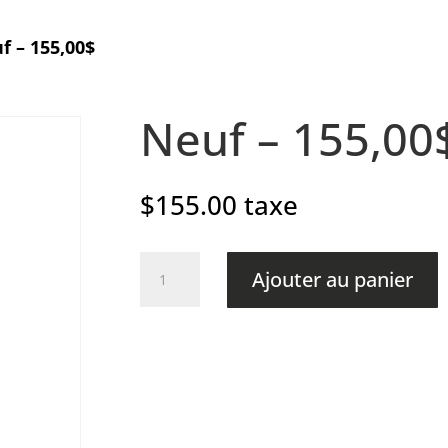
f – 155,00$
Neuf – 155,00
$
155.00
taxe
quantité
Ajouter au panier
de
Neuf
-
155,00$