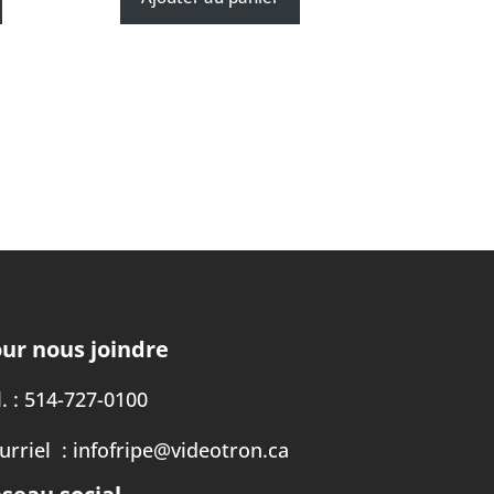
ur nous joindre
. :
514-727-0100
urriel :
infofripe@videotron.ca