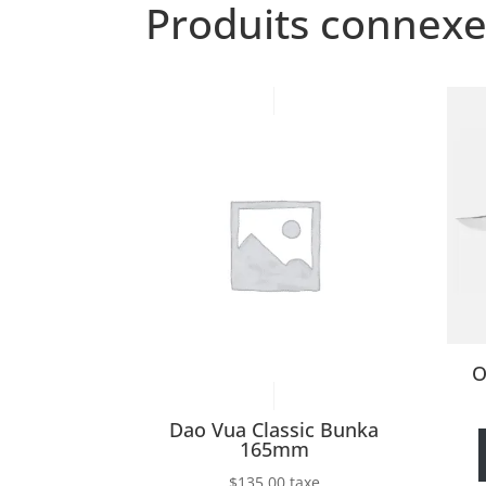
Produits connexe
O
Dao Vua Classic Bunka
165mm
$
135.00
taxe