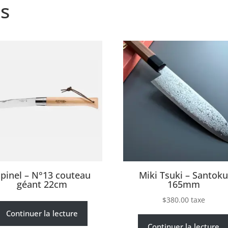
s
pinel – N°13 couteau
Miki Tsuki – Santok
géant 22cm
165mm
$
380.00
taxe
Continuer la lecture
Continuer la lecture