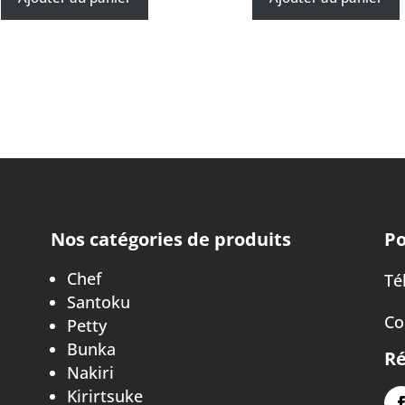
Nos catégories de produits
Po
Chef
Tél
Santoku
Co
Petty
Bunka
Ré
Nakiri
Kirirtsuke