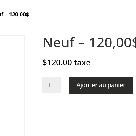
f – 120,00$
Neuf – 120,00
$
120.00
taxe
quantité
Ajouter au panier
de
Neuf
-
120,00$