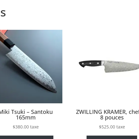
s
Miki Tsuki – Santoku
ZWILLING KRAMER, chef
165mm
8 pouces
$
380.00
taxe
$
525.00
taxe