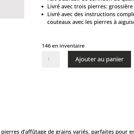
Livré avec trois pierres: grossièr
Livré avec des instructions complè
couteaux avec les pierres à aiguis
146 en inventaire
quantité
Ajouter au panier
de
Hazaki
-
Kit
3
pierres
pierres d’affûtage de grains variés, parfaites pour e