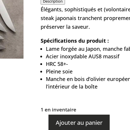
Description
Élégants, sophistiqués et (volontai
steak japonais tranchent propremen
préserver la saveur.
Spécifications du produit :
Lame forgée au Japon, manche fa
Acier inoxydable AUS8 massif
HRC 58+-
Pleine soie
Manche en bois d’olivier européen
l’intérieur de la boîte
1 en inventaire
Ajouter au panier
quantité