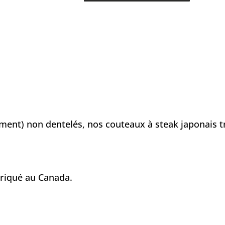
de
Hazaki
-
Couteaux
à
steak-
bois
d'olivier
rement) non dentelés, nos couteaux à steak japonais
riqué au Canada.