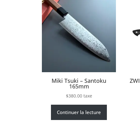
Miki Tsuki – Santoku
ZWI
165mm
$
380.00
taxe
Continuer la lecture