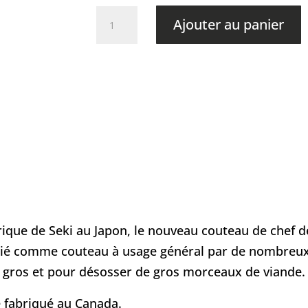
quantité
Ajouter au panier
de
Hazaki
-
Classique
-
Gyuto
Hêtre
orique de Seki au Japon, le nouveau couteau de chef d
écié comme couteau à usage général par de nombreux 
 gros et pour désosser de gros morceaux de viande.
 fabriqué au Canada.