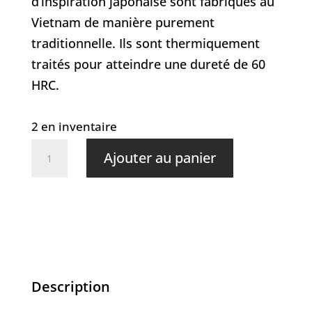
d’inspiration japonaise sont fabriqués au
Vietnam de manière purement
traditionnelle. Ils sont thermiquement
traités pour atteindre une dureté de 60
HRC.
2 en inventaire
quantité
Ajouter au panier
de
Dao
Vua
Classic
Santoku
160MM
Description