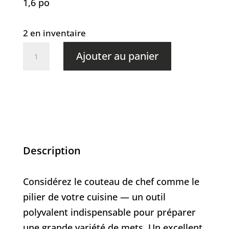
1,6 po
2 en inventaire
quantité
Ajouter au panier
de
Chef
classique
16
cm
|
Description
6
pouces
Considérez le couteau de chef comme le
pilier de votre cuisine — un outil
polyvalent indispensable pour préparer
une grande variété de mets. Un excellent