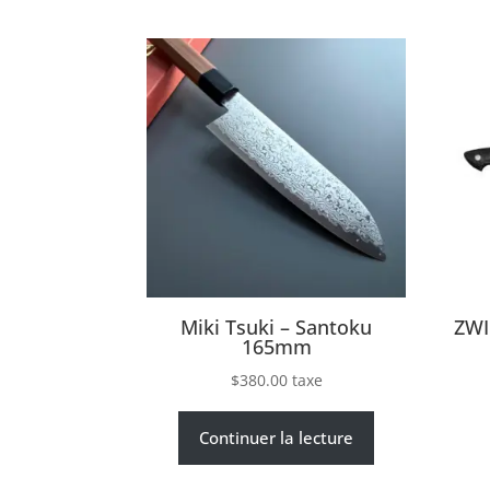
Miki Tsuki – Santoku
ZWI
165mm
$
380.00
taxe
Continuer la lecture