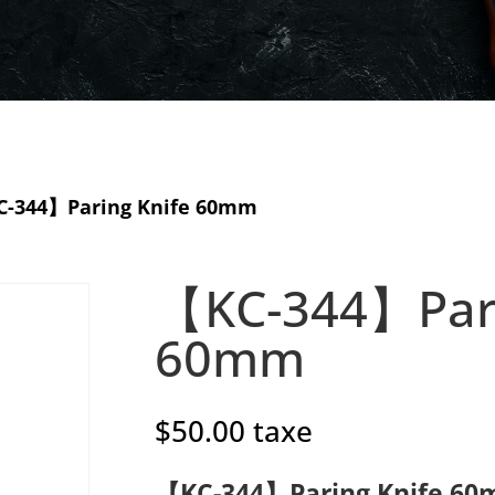
-344】Paring Knife 60mm
【KC-344】Pari
60mm
$
50.00
taxe
【KC-344】Paring Knife 6